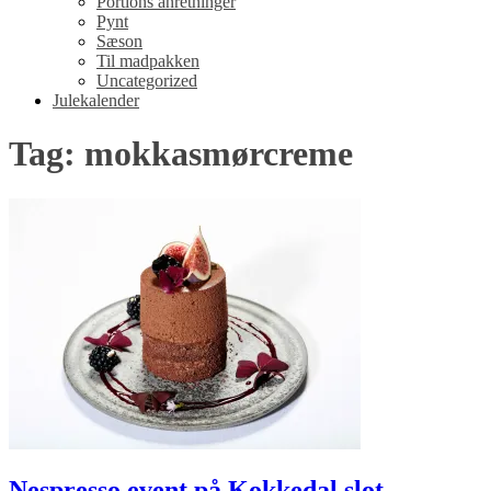
Portions anretninger
Pynt
Sæson
Til madpakken
Uncategorized
Julekalender
Tag: mokkasmørcreme
Nespresso event på Kokkedal slot