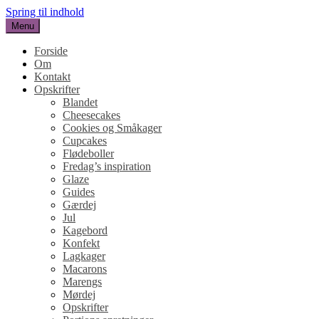
Spring til indhold
Menu
SUKKERHJERTE
en blog om kage
Forside
Om
Kontakt
Opskrifter
Blandet
Cheesecakes
Cookies og Småkager
Cupcakes
Flødeboller
Fredag’s inspiration
Glaze
Guides
Gærdej
Jul
Kagebord
Konfekt
Lagkager
Macarons
Marengs
Mørdej
Opskrifter