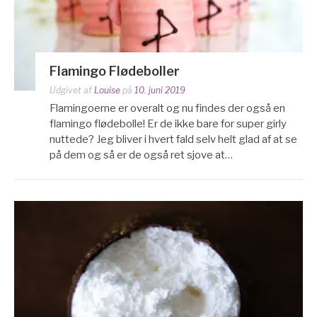
Flamingo Flødeboller
Udgivet af
Louise
på
10. juni 2019
Flamingoerne er overalt og nu findes der også en
flamingo flødebolle! Er de ikke bare for super girly
nuttede? Jeg bliver i hvert fald selv helt glad af at se
på dem og så er de også ret sjove at…