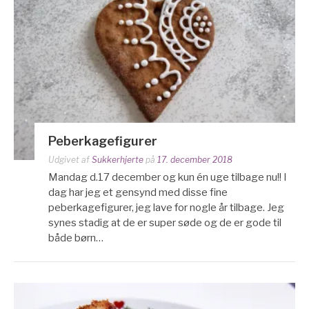
Peberkagefigurer
Udgivet af
Sukkerhjerte
på
17. december 2018
Mandag d.17 december og kun én uge tilbage nu!! I
dag har jeg et gensynd med disse fine
peberkagefigurer, jeg lave for nogle år tilbage. Jeg
synes stadig at de er super søde og de er gode til
både børn…