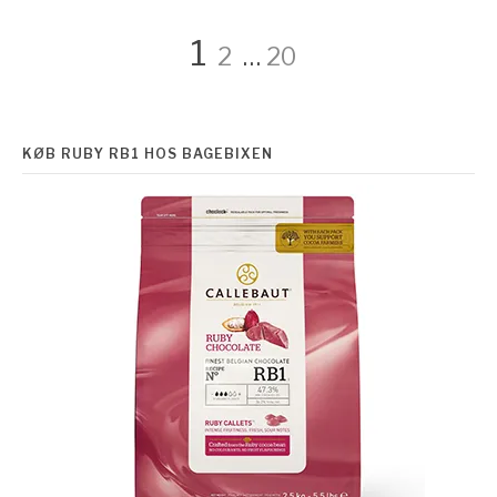
Side
Side
Side
1
2
…
20
Navigation
KØB RUBY RB1 HOS BAGEBIXEN
til
indlæg