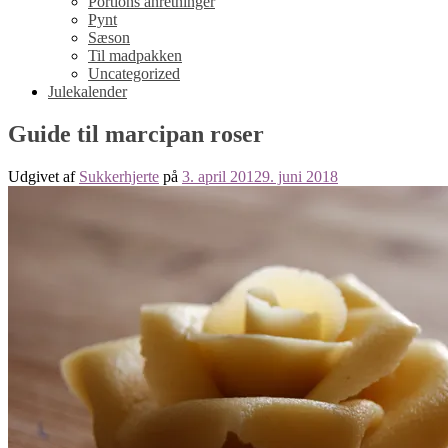
Portions anretninger
Pynt
Sæson
Til madpakken
Uncategorized
Julekalender
Guide til marcipan roser
Udgivet af
Sukkerhjerte
på
3. april 2012
9. juni 2018