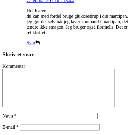
7. februar 2015 kl. 18:44
Hej Karen,
du kan med fordel bruge glukosesirup i din marcipan,
jeg gør det selv når jeg laver kantbånd i marcipan, det
ændre ikke smagen. Jeg bruger også flormelis. Det er
ret klistret
Svar
Skriv et svar
Kommentar
Navn
*
E-mail
*