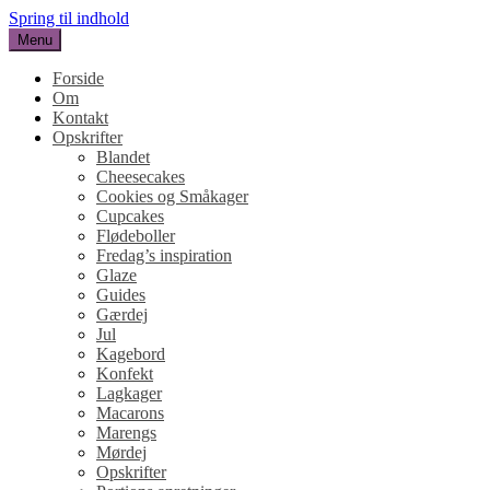
Spring til indhold
Menu
SUKKERHJERTE
en blog om kage
Forside
Om
Kontakt
Opskrifter
Blandet
Cheesecakes
Cookies og Småkager
Cupcakes
Flødeboller
Fredag’s inspiration
Glaze
Guides
Gærdej
Jul
Kagebord
Konfekt
Lagkager
Macarons
Marengs
Mørdej
Opskrifter