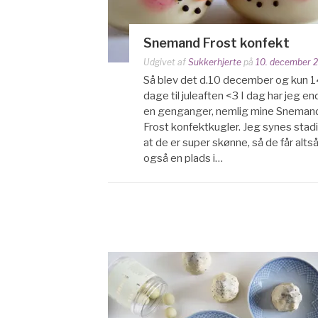
Snemand Frost konfekt
Udgivet af
Sukkerhjerte
på
10. december 
Så blev det d.10 december og kun 1
dage til juleaften <3 I dag har jeg e
en genganger, nemlig mine Sneman
Frost konfektkugler. Jeg synes stad
at de er super skønne, så de får alts
også en plads i…