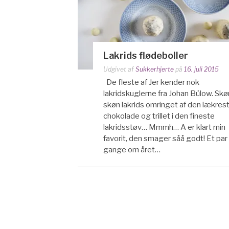
Lakrids flødeboller
Udgivet af
Sukkerhjerte
på
16. juli 2015
De fleste af Jer kender nok
lakridskuglerne fra Johan Bülow. Skø
skøn lakrids omringet af den lækres
chokolade og trillet i den fineste
lakridsstøv… Mmmh… A er klart min
favorit, den smager såå godt! Et par
gange om året…
Navigation