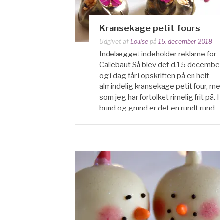
Kransekage petit fours
Udgivet af
Louise
på
15. december 2018
Indelægget indeholder reklame for
Callebaut Så blev det d.15 decembe
og i dag får i opskriften på en helt
almindelig kransekage petit four, m
som jeg har fortolket rimelig frit på. I
bund og grund er det en rundt rund…