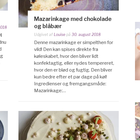
Mazarinkage med chokolade
og blåbær
2018
Udgivet af
Louise
på
30. august 2018
4
ndnu
Denne mazarinkage er simpelthen for
d
vild! Den kan spises direkte fra
ig
køleskabet, hvor den bliver lidt
å
konfektagtig, eller nydes tempereret,
hvor den er blød og fugtig. Den bliver
kun bedre efter et par dage på køl!
Ingredienser og fremgangsmåde:
Mazarinkage:…