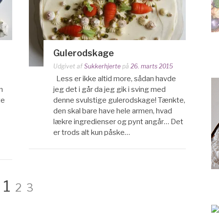
Gulerodskage
Udgivet af
Sukkerhjerte
på
26. marts 2015
Less er ikke altid more, sådan havde
n
jeg det i går da jeg gik i sving med
te
denne svulstige gulerodskage! Tænkte,
den skal bare have hele armen, hvad
lækre ingredienser og pynt angår… Det
er trods alt kun påske…
Side
Side
Side
1
2
3