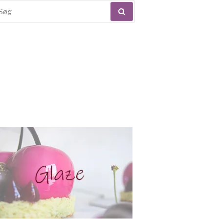
øg
ter: