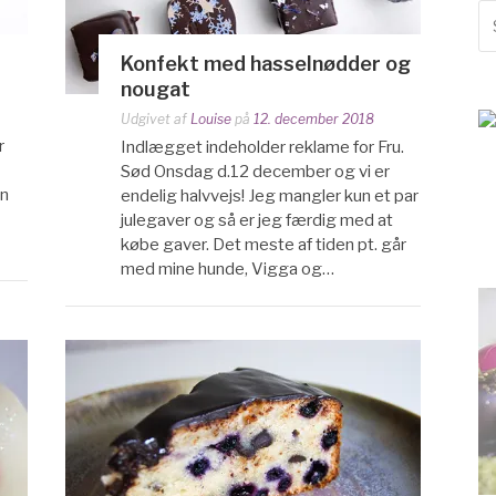
S
ef
Konfekt med hasselnødder og
nougat
Udgivet af
Louise
på
12. december 2018
r
Indlægget indeholder reklame for Fru.
Sød Onsdag d.12 december og vi er
en
endelig halvvejs! Jeg mangler kun et par
julegaver og så er jeg færdig med at
købe gaver. Det meste af tiden pt. går
med mine hunde, Vigga og…