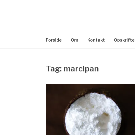
Spring
til
SUKKERHJERT
indhold
en blog om kage
Forside
Om
Kontakt
Opskrifte
Tag: marcipan