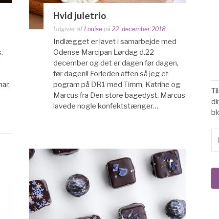
Hvid juletrio
Udgivet af
Louise
på
22. december 2018
Indlægget er lavet i samarbejde med
.
Odense Marcipan Lørdag d.22
t
december og det er dagen før dagen,
før dagen!! Forleden aften så jeg et
ar,
pogram på DR1 med Timm, Katrine og
Ti
Marcus fra Den store bagedyst. Marcus
di
lavede nogle konfektstænger…
bl
E-
ma
ad