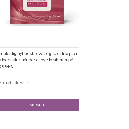
lmeld dig nyhedsbrevet og få et lille pip i
n indbakke, når der er nye lækkerier på
oggen.
il-
resse
ABONNÉR