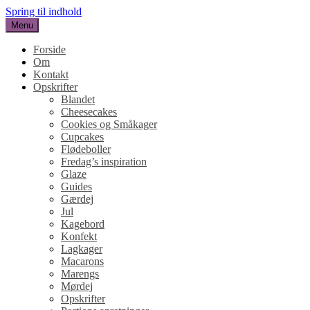
Spring til indhold
Menu
SUKKERHJERTE
en blog om kage
Forside
Om
Kontakt
Opskrifter
Blandet
Cheesecakes
Cookies og Småkager
Cupcakes
Flødeboller
Fredag’s inspiration
Glaze
Guides
Gærdej
Jul
Kagebord
Konfekt
Lagkager
Macarons
Marengs
Mørdej
Opskrifter