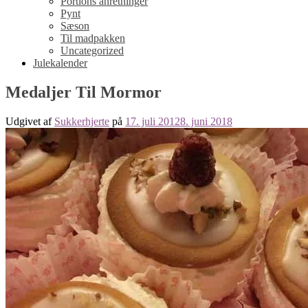
Portions anretninger
Pynt
Sæson
Til madpakken
Uncategorized
Julekalender
Medaljer Til Mormor
Udgivet af
Sukkerhjerte
på
17. juli 2012
8. juni 2018