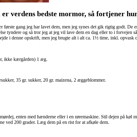
 er verdens bedste mormor, så fortjener hu
et er første gang jeg har lavet dem, men jeg synes det gik rigtig godt. 
 tyndere og så tror jeg at jeg vil lave dem en dag eller to i forvejen s
 i denne opskrift, men jeg brugte alt i alt ca. 1½ time, inkl. opvask o
ør, ikke kærgården) 1 æg.
jesukker, 35 gr. sukker, 20 gr. maizena, 2 æggeblommer.
g mørdej, enten med hænderne eller i en røremaskine. Stil dejen på køl
ldne ved 200 grader. Læg dem på en rist for at afkøle dem.