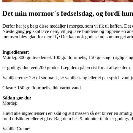
Det min mormor´s fødselsdag, og fordi hun
Derfor har jeg bagt disse medaljer i morges, som vi fik til kaffen. D
Næste gang jeg skal lave dem, vil jeg lave bundene og toppene en anelse
momsen blev glad for dem! 🙂 Det kan nok godt se ud som meget arbejde
Ingredienser:
Mørdej: 300 gr. hvedemel, 100 gr. flourmelis, 150 gr. smør (rigtig sm
er godt gyldne ved 200 grader. Læg dem på en rist for at afkøle dem.
Vaniljecreme: 2½ dl sødmælk, ½ vaniljestang eller et par spskf. vanil
Glasur: 150 gr. flourmelis, lidt varmt vand.
Sådan gør du:
Mørdej:
Hæld alle ingredienser i en skål og ælt massen så det bliver en smidi
rund udstikker eller et glas. Bag dem i ca.9 minutter til de er godt gy
Vanille Creme: