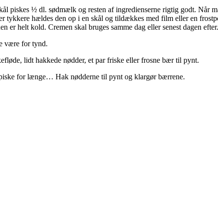
skål piskes ½ dl. sødmælk og resten af ingredienserne rigtig godt. Når 
iver tykkere hældes den op i en skål og tildækkes med film eller en fros
en er helt kold. Cremen skal bruges samme dag eller senest dagen efter
 være for tynd.
fløde, lidt hakkede nødder, et par friske eller frosne bær til pynt.
 piske for længe… Hak nødderne til pynt og klargør bærrene.