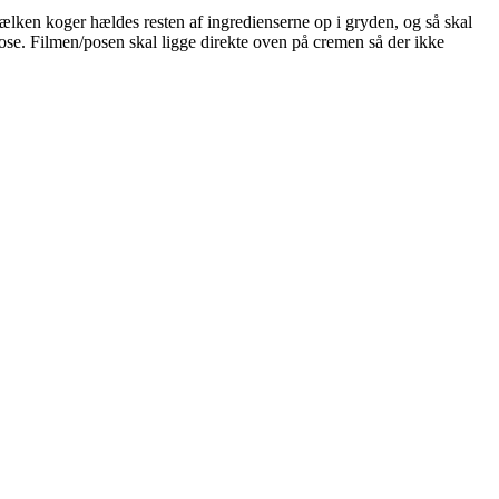
mælken koger hældes resten af ingredienserne op i gryden, og så skal
tpose. Filmen/posen skal ligge direkte oven på cremen så der ikke
.