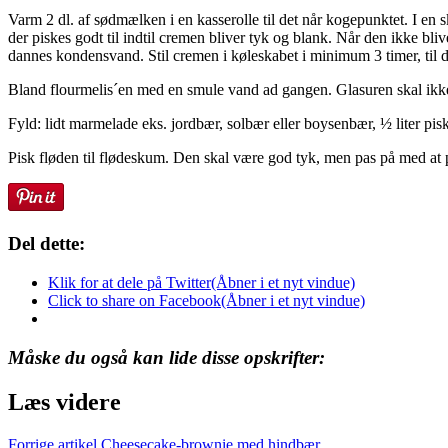
Varm 2 dl. af sødmælken i en kasserolle til det når kogepunktet. I en 
der piskes godt til indtil cremen bliver tyk og blank. Når den ikke bl
dannes kondensvand. Stil cremen i køleskabet i minimum 3 timer, til d
Bland flourmelis´en med en smule vand ad gangen. Glasuren skal ikke
Fyld: lidt marmelade eks. jordbær, solbær eller boysenbær, ½ liter piske
Pisk fløden til flødeskum. Den skal være god tyk, men pas på med at
Del dette:
Klik for at dele på Twitter(Åbner i et nyt vindue)
Click to share on Facebook(Åbner i et nyt vindue)
Måske du også kan lide disse opskrifter:
Læs videre
Forrige artikel
Cheesecake-brownie med hindbær