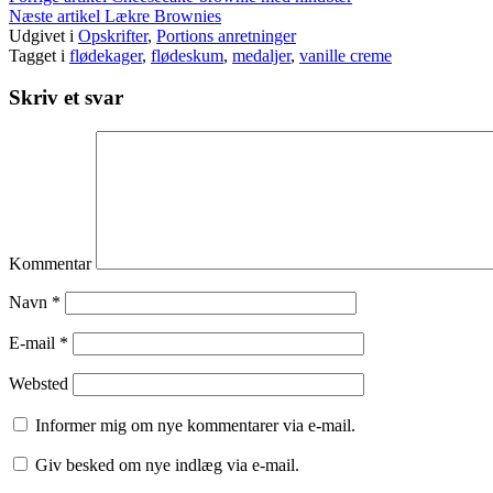
Næste artikel
Lækre Brownies
Udgivet i
Opskrifter
,
Portions anretninger
Tagget i
flødekager
,
flødeskum
,
medaljer
,
vanille creme
Skriv et svar
Kommentar
Navn
*
E-mail
*
Websted
Informer mig om nye kommentarer via e-mail.
Giv besked om nye indlæg via e-mail.