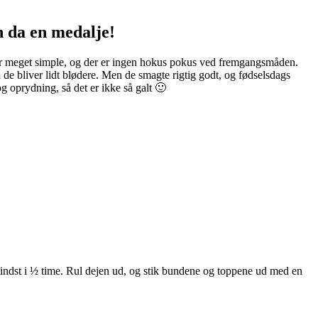
n da en medalje!
De er meget simple, og der er ingen hokus pokus ved fremgangsmåden.
å de bliver lidt blødere. Men de smagte rigtig godt, og fødselsdags
g oprydning, så det er ikke så galt 🙂
 mindst i ½ time. Rul dejen ud, og stik bundene og toppene ud med en