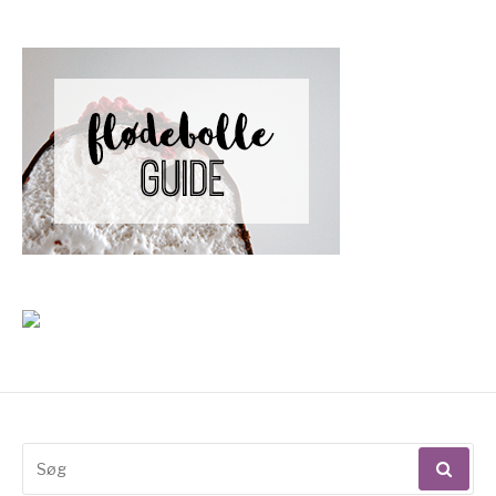
Søg
efter: