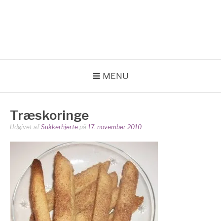
Spring
til
SUKKERHJERTE
indhold
en blog om kage
MENU
Træskoringe
Udgivet af
Sukkerhjerte
på
17. november 2010