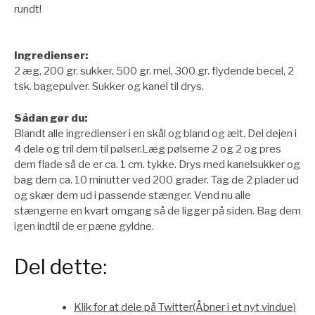
rundt!
Ingredienser:
2 æg, 200 gr. sukker, 500 gr. mel, 300 gr. flydende becel, 2
tsk. bagepulver. Sukker og kanel til drys.
Sådan gør du:
Blandt alle ingredienser i en skål og bland og ælt. Del dejen i
4 dele og tril dem til pølser.Læg pølserne 2 og 2 og pres
dem flade så de er ca. 1 cm. tykke. Drys med kanelsukker og
bag dem ca. 10 minutter ved 200 grader. Tag de 2 plader ud
og skær dem ud i passende stænger. Vend nu alle
stængerne en kvart omgang så de ligger på siden. Bag dem
igen indtil de er pæne gyldne.
Del dette:
Klik for at dele på Twitter(Åbner i et nyt vindue)