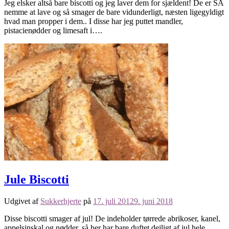
Jeg elsker altså bare biscotti og jeg laver dem for sjældent! De er SÅ
nemme at lave og så smager de bare vidunderligt, næsten ligegyldigt
hvad man propper i dem.. I disse har jeg puttet mandler,
pistacienødder og limesaft i….
Jule Biscotti
Udgivet af
Sukkerhjerte
på
17. juli 2012
9. juni 2018
Disse biscotti smager af jul! De indeholder tørrede abrikoser, kanel,
appelsinskal og nødder, så her har bare duftet dejligt af jul hele