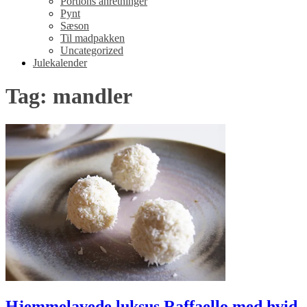
Portions anretninger
Pynt
Sæson
Til madpakken
Uncategorized
Julekalender
Tag: mandler
Hjemmelavede luksus Raffaello med hvid