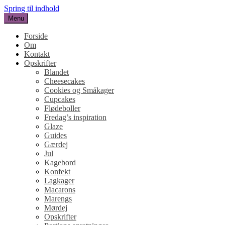
Spring til indhold
Menu
SUKKERHJERTE
en blog om kage
Forside
Om
Kontakt
Opskrifter
Blandet
Cheesecakes
Cookies og Småkager
Cupcakes
Flødeboller
Fredag’s inspiration
Glaze
Guides
Gærdej
Jul
Kagebord
Konfekt
Lagkager
Macarons
Marengs
Mørdej
Opskrifter