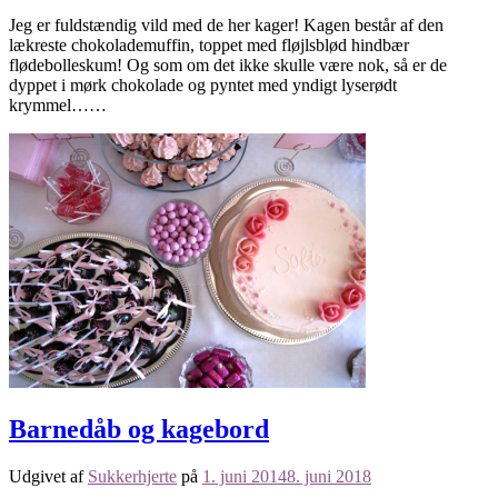
Jeg er fuldstændig vild med de her kager! Kagen består af den
lækreste chokolademuffin, toppet med fløjlsblød hindbær
flødebolleskum! Og som om det ikke skulle være nok, så er de
dyppet i mørk chokolade og pyntet med yndigt lyserødt
krymmel……
Barnedåb og kagebord
Udgivet af
Sukkerhjerte
på
1. juni 2014
8. juni 2018