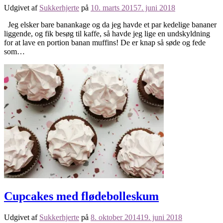
Udgivet af
Sukkerhjerte
på
10. marts 2015
7. juni 2018
Jeg elsker bare banankage og da jeg havde et par kedelige bananer
liggende, og fik besøg til kaffe, så havde jeg lige en undskyldning
for at lave en portion banan muffins! De er knap så søde og fede
som…
Cupcakes med flødebolleskum
Udgivet af
Sukkerhjerte
på
8. oktober 2014
19. juni 2018