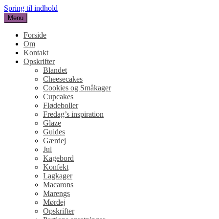
Spring til indhold
Menu
SUKKERHJERTE
en blog om kage
Forside
Om
Kontakt
Opskrifter
Blandet
Cheesecakes
Cookies og Småkager
Cupcakes
Flødeboller
Fredag’s inspiration
Glaze
Guides
Gærdej
Jul
Kagebord
Konfekt
Lagkager
Macarons
Marengs
Mørdej
Opskrifter