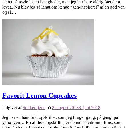
været på to-do listen i evigheder, men jeg har bare aldrig fået dem
lavet.. Nu blev jeg så langt om længe “gen-inspireret” af en god ven
og så…
Favorit Lemon Cupcakes
Udgivet af
Sukkerhjerte
på
8. august 2013
8. juni 2018
Jeg har en håndfuld opskrifter, som jeg bruger gang, på gang, på
gang igen… En af disse opskrifter, er denne på citronmuffins, som
efterhånden er blevet en absolut favorit. Opskriften er nem og lige at